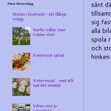
sånt d
Mest lästa inlägg
tillsam
Skolan i Grekland - ett låångt
inlägg
sig fas
alla bil
Varför målar man
träden vita?
spola 
och sto
hinken
Kretensisk sallad
Vintermood... med allt
vad det innebär
Vilken stol är
snyggast?