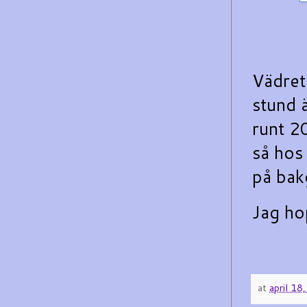
Vädret 
stund 
runt 2
så hos 
på bak
Jag ho
at
april 18