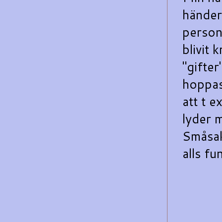
händer
person
blivit 
"gifter
hoppas
att t e
lyder m
Småsak
alls fu