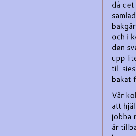
då det
samlad
bakgår
och i 
den sv
upp lit
till si
bakat f
Vår ko
att hjä
jobba n
är till