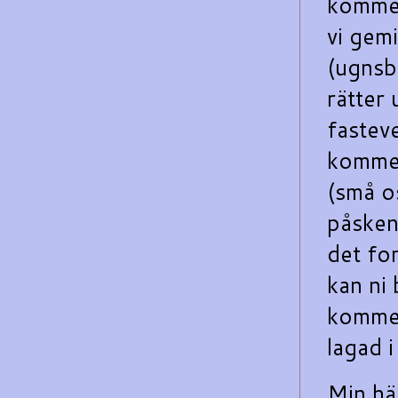
kommer
vi gem
(ugnsba
rätter 
fastev
kommer
(små os
påsken
det for
kan ni 
kommer 
lagad i
Min hä